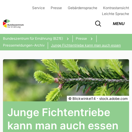
Service
Presse
Gebärdensprache
Kontrastansicht
Leichte Sprache
MENU
Bundeszentrum für Ernährung (BZfE)
Presse
Pressemeldungen-Archiv
Junge Fichtentriebe kann man auch essen
© Blickwinkel14 - stock.adobe.com
Junge Fichtentriebe
kann man auch essen