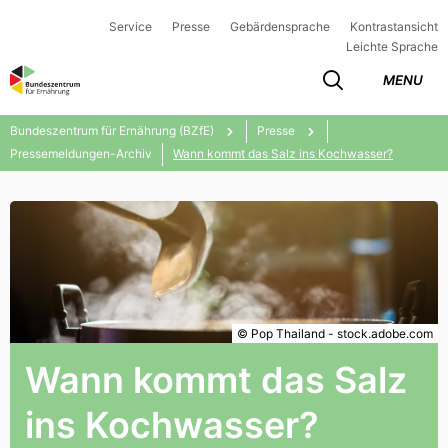
Service
Presse
Gebärdensprache
Kontrastansicht
Leichte Sprache
MENU
Bundeszentrum für Ernährung (BZfE)
Presse
Pressemeldungen-Archiv
Wann kommt das Salz ins Kochwasser?
© Pop Thailand - stock.adobe.com
Wann kommt das Salz
ins Kochwasser?