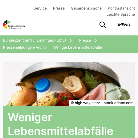
Service
Presse
Gebärdensprache
Kontrastansicht
Leichte Sprache
MENU
Bundeszentrum für Ernährung (BZfE)
Presse
Pressemeldungen-Archiv
Weniger Lebensmittelabfälle
© high way starz - stock.adobe.com
Weniger
Lebensmittelabfälle