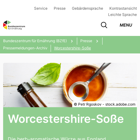
Service
Presse
Gebärdensprache
Kontrastansicht
Leichte Sprache
MENU
Bundeszentrum für Ernährung (BZfE)
Presse
Pressemeldungen-Archiv
Worcestershire-Soße
© Petr Rgoskov - stock.adobe.com
Worcestershire-Soße
Die herb-aromatische Würze aus England