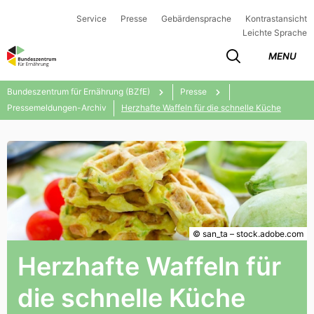
Service
Presse
Gebärdensprache
Kontrastansicht
Leichte Sprache
MENU
Bundeszentrum für Ernährung (BZfE)
Presse
Pressemeldungen-Archiv
Herzhafte Waffeln für die schnelle Küche
© san_ta – stock.adobe.com
Herzhafte Waffeln für
die schnelle Küche