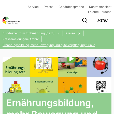
Service
Presse
Gebärdensprache
Kontrastansicht
Leichte Sprache
MENU
Bundeszentrum für Ernährung (BZfE)
Presse
Pressemeldungen-Archiv
Ernährungsbildung, mehr Bewegung und gute Verpflegung für alle
© BLE
Ernährungsbildung,