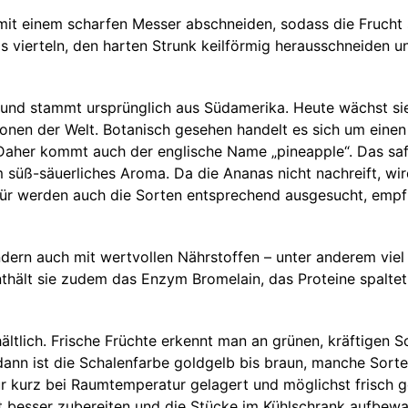
it einem scharfen Messer abschneiden, sodass die Frucht s
s vierteln, den harten Strunk keilförmig herausschneiden u
d stammt ursprünglich aus Südamerika. Heute wächst sie m
onen der Welt. Botanisch gesehen handelt es sich um einen
aher kommt auch der englische Name „pineapple“. Das saftig
 süß-säuerliches Aroma. Da die Ananas nicht nachreift, wird
für werden auch die Sorten entsprechend ausgesucht, empfi
ern auch mit wertvollen Nährstoffen – unter anderem viel 
enthält sie zudem das Enzym Bromelain, das Proteine spalt
ältlich. Frische Früchte erkennt man an grünen, kräftigen
dann ist die Schalenfarbe goldgelb bis braun, manche Sorten
ur kurz bei Raumtemperatur gelagert und möglichst frisch 
t besser zubereiten und die Stücke im Kühlschrank aufbewa