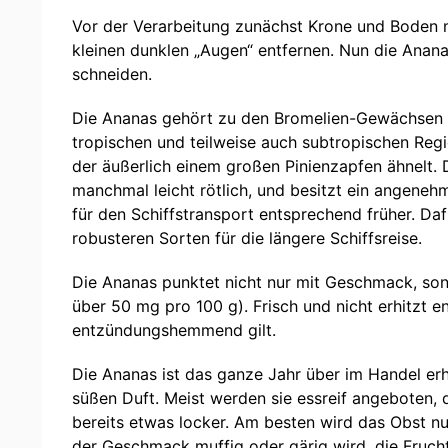
Vor der Verarbeitung zunächst Krone und Boden m
kleinen dunklen „Augen“ entfernen. Nun die Anana
schneiden.
Die Ananas gehört zu den Bromelien-Gewächsen un
tropischen und teilweise auch subtropischen Regi
der äußerlich einem großen Pinienzapfen ähnelt. D
manchmal leicht rötlich, und besitzt ein angenehm
für den Schiffstransport entsprechend früher. Da
robusteren Sorten für die längere Schiffsreise.
Die Ananas punktet nicht nur mit Geschmack, sond
über 50 mg pro 100 g). Frisch und nicht erhitzt 
entzündungshemmend gilt.
Die Ananas ist das ganze Jahr über im Handel erh
süßen Duft. Meist werden sie essreif angeboten, 
bereits etwas locker. Am besten wird das Obst n
der Geschmack muffig oder gärig wird, die Fruch