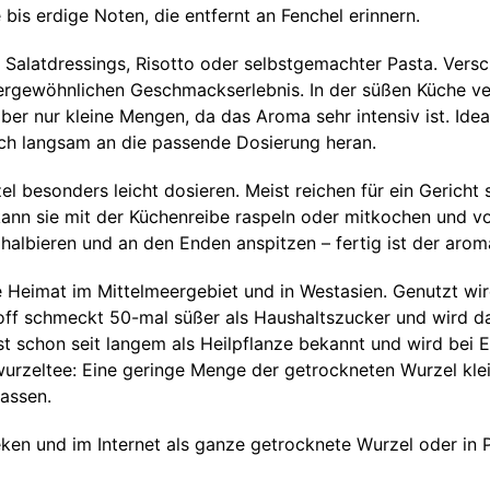
 bis erdige Noten, die entfernt an Fenchel erinnern.
Salatdressings, Risotto oder selbstgemachter Pasta. Versc
gewöhnlichen Geschmackserlebnis. In der süßen Küche verl
 nur kleine Mengen, da das Aroma sehr intensiv ist. Ideal 
ch langsam an die passende Dosierung heran.
el besonders leicht dosieren. Meist reichen für ein Gericht 
nn sie mit der Küchenreibe raspeln oder mitkochen und vor
halbieren und an den Enden anspitzen – fertig ist der arom
ne Heimat im Mittelmeergebiet und in Westasien. Genutzt wir
toff schmeckt 50-mal süßer als Haushaltszucker und wird da
 ist schon seit langem als Heilpflanze bekannt und wird b
zwurzeltee: Eine geringe Menge der getrockneten Wurzel kl
assen.
ken und im Internet als ganze getrocknete Wurzel oder in P