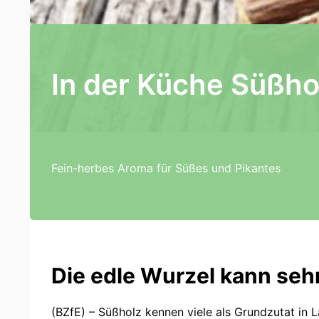
In der Küche Süßho
Fein-herbes Aroma für Süßes und Pikantes
Die edle Wurzel kann se
(BZfE) – Süßholz kennen viele als Grundzutat in