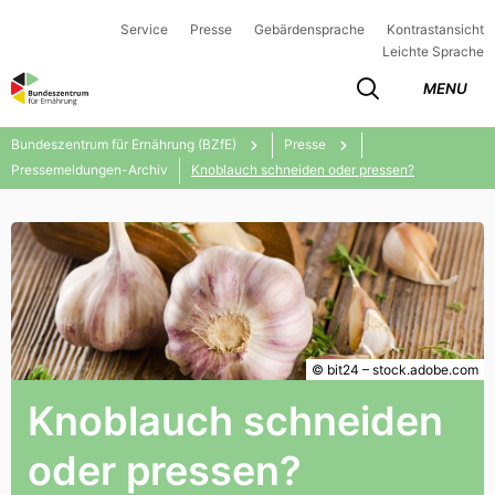
Service
Presse
Gebärdensprache
Kontrastansicht
Leichte Sprache
MENU
Bundeszentrum für Ernährung (BZfE)
Presse
Pressemeldungen-Archiv
Knoblauch schneiden oder pressen?
© bit24 – stock.adobe.com
Knoblauch schneiden
oder pressen?