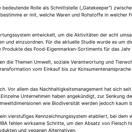
e bedeutende Rolle als Schnittstelle („Gatekeeper“) zwisc
bestimme er mit, welche Waren und Rohstoffe in welcher F
rtungssystem entwickelt, um die Aktivitäten der acht ums
n und einzuordnen. Für die aktuelle Studie wurde es um di
le Produkte des Food-Eigenmarken-Sortiments für das Jahr
en die Themen Umwelt, soziale Verantwortung und Tierwohl
 Transformation vom Einkauf bis zur Konsumentenansprache
eich. Vor allem das Nachhaltigkeitsmanagement hat sich sei
. Einzelne Unternehmen haben angekündigt, zur Senkung de
Umweltdimensionen wie Biodiversität werden jedoch kaum be
 ein vierstufiges Kennzeichnungssystem etabliert, bei dem
UBA fehlen wirksame Schritte, um den Absatz von Fleisch hö
rodukten und veganen Alternativen.