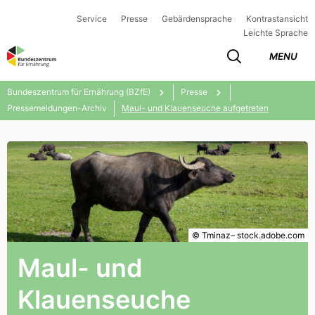
Service
Presse
Gebärdensprache
Kontrastansicht
Leichte Sprache
MENU
Bundeszentrum für Ernährung (BZfE)
Presse
Pressemeldungen-Archiv
Maul- und Klauenseuche aufgetreten
© Tminaz– stock.adobe.com
Maul- und
Klauenseuche