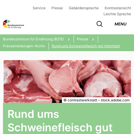
Service
Presse
Gebärdensprache
Kontrastansicht
Leichte Sprache
MENU
Bundeszentrum für Ernährung (BZfE)
Presse
Pressemeldungen-Archiv
Rund ums Schweinefleisch gut informiert
© contrastwerkstatt – stock.adobe.com
Rund ums
Schweinefleisch gut