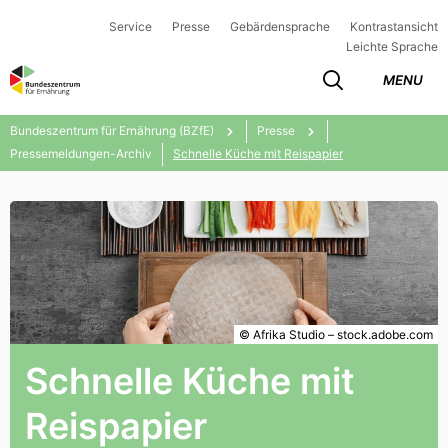
Service
Presse
Gebärdensprache
Kontrastansicht
Leichte Sprache
MENU
Bundeszentrum für Ernährung (BZfE)
Presse
Pressemeldungen-Archiv
Schnelle Küche mit Reispapier
© Afrika Studio – stock.adobe.com
Schnelle Küche mit
Reispapier