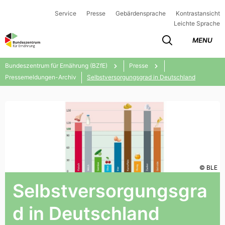
Service
Presse
Gebärdensprache
Kontrastansicht
Leichte Sprache
MENU
Bundeszentrum für Ernährung (BZfE)
Presse
Pressemeldungen-Archiv
Selbstversorgungsgrad in Deutschland
© BLE
Selbstversorgungsgra
d in Deutschland