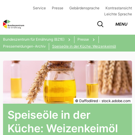
Service
Presse
Gebärdensprache
Kontrastansicht
Leichte Sprache
MENU
Bundeszentrum für Ernährung (BZfE)
Presse
Pressemeldungen-Archiv
Speiseöle in der Küche: Weizenkeimöl
© Daffodilred - stock.adobe.com
Speiseöle in der
Küche: Weizenkeimöl