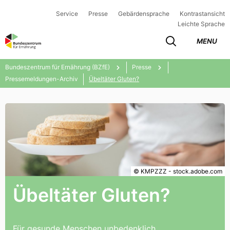
Service
Presse
Gebärdensprache
Kontrastansicht
Leichte Sprache
MENU
Bundeszentrum für Ernährung (BZfE)
Presse
Pressemeldungen-Archiv
Übeltäter Gluten?
© KMPZZZ - stock.adobe.com
Übeltäter Gluten?
Für gesunde Menschen unbedenklich