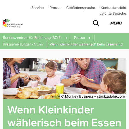
Service
Presse
Gebärdensprache
Kontrastansicht
Leichte Sprache
MENU
Bundeszentrum für Ernährung (BZfE)
Presse
Pressemeldungen-Archiv
Wenn Kleinkinder wählerisch beim Essen sind
© Monkey Business – stock.adobe.com
Wenn Kleinkinder
wählerisch beim Essen