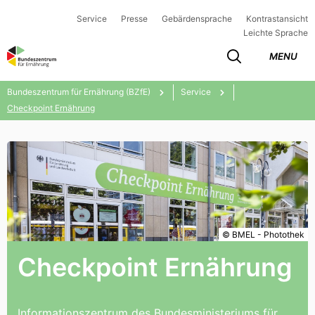
Service
Presse
Gebärdensprache
Kontrastansicht
Leichte Sprache
MENU
Bundeszentrum für Ernährung (BZfE)
Service
Checkpoint Ernährung
© BMEL - Photothek
Checkpoint Ernährung
Informationszentrum des Bundesministeriums für