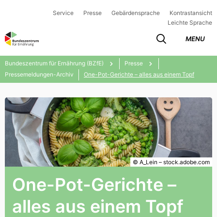
Service
Presse
Gebärdensprache
Kontrastansicht
Leichte Sprache
MENU
Bundeszentrum für Ernährung (BZfE)
Presse
Pressemeldungen-Archiv
One-Pot-Gerichte – alles aus einem Topf
© A_Lein – stock.adobe.com
One-Pot-Gerichte –
alles aus einem Topf